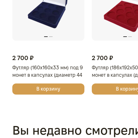
2 700 ₽
2 700 ₽
Футляр (160x160x33 мм) под 9
Футляр (186x192x50
монет в капсулах (диаметр 44
монет в капсулах (
мм), светло-бордовый
мм), светло-бордо
В корзину
В корзин
Вы недавно смотрел