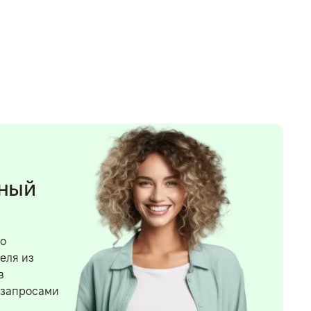
нный
го
еля из
в
 запросами