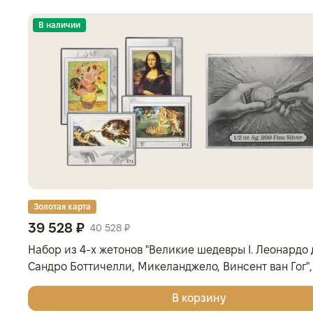
В наличии
Золотая карта
39 528 ₽
40 528 ₽
Набор из 4-х жетонов "Великие шедевры I. Леонардо 
Сандро Боттичелли, Микеланджело, Винсент ван Гог", 
Серебро, 62,2 гр., проба 999, ГЕРМАНИЯ
В корзину