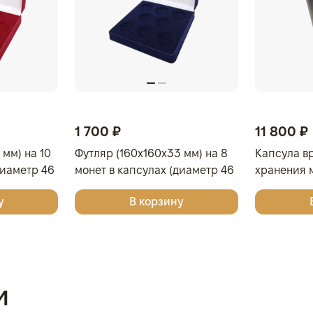
1 700 ₽
11 800 ₽
 мм) на 10
Футляр (160x160x33 мм) на 8
Капсула в
диаметр 46
монет в капсулах (диаметр 46
хранения м
вый
мм), светло-бордовый
у
В корзину
и