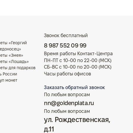
рождения", СПМД, 2026 г.,
Серебро, 15,55 гр., РОССИЯ
Звонок бесплатный
еты «Георгий
8 987 552 09 99
едоносец»
Время работы Контакт-Центра
еты «Змея»
ПН-ПТ с 10-00 по 22-00 (МСК)
еты «Лошадь»
СБ-ВС с 10-00 по 20-00 (МСК)
еты для подарков
Часы работы офисов
ь России
уп монет
Заказать обратный звонок
По любым вопросам
nn@goldenplata.ru
По любым вопросам
ул. Рождественская,
д.11