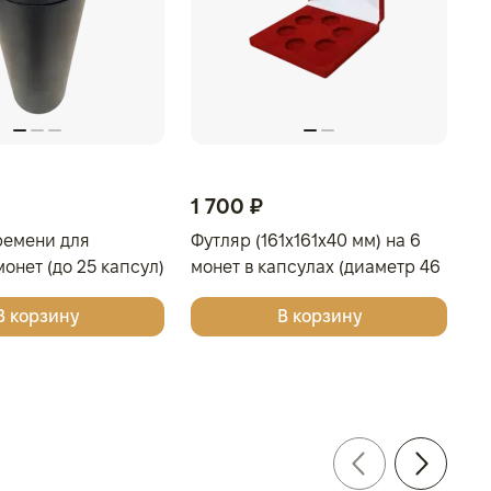
1 700 ₽
1
ремени для
Футляр (161x161x40 мм) на 6
Фу
онет (до 25 капсул)
монет в капсулах (диаметр 46
м
мм), тёмно-синий
4
В корзину
В корзину