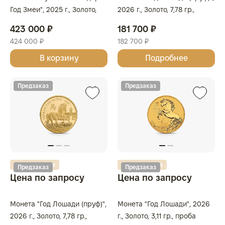
Год Змеи", 2025 г., Золото,
2026 г., Золото, 7,78 гр.,
31,1 гр., проба 9999,
проба 999.9, АВСТРАЛИЯ
423 000 ₽
181 700 ₽
АВСТРАЛИЯ
424 000 ₽
182 700 ₽
В корзину
Подробнее
Предзаказ
Предзаказ
Золотая карта
Золотая карта
Предзаказ
Предзаказ
Цена по запросу
Цена по запросу
Монета "Год Лошади (пруф)",
Монета "Год Лошади", 2026
2026 г., Золото, 7,78 гр.,
г., Золото, 3,11 гр., проба