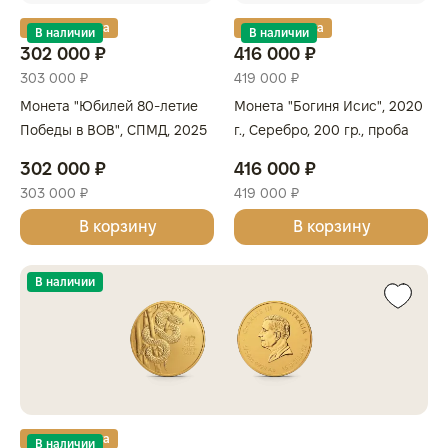
Золотая карта
Золотая карта
В наличии
В наличии
302 000 ₽
416 000 ₽
303 000 ₽
419 000 ₽
Монета "Юбилей 80-летие
Монета "Богиня Исис", 2020
Победы в ВОВ", СПМД, 2025
г., Серебро, 200 гр., проба
г., Золото, 7,78 гр., проба 999,
999, СОЛОМОНОВЫ
302 000 ₽
416 000 ₽
РОССИЯ
ОСТРОВА
303 000 ₽
419 000 ₽
В корзину
В корзину
В наличии
Золотая карта
В наличии