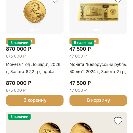
Золотая карта
Золотая карта
В наличии
В наличии
870 000 ₽
47 500 ₽
875 000 ₽
47 000 ₽
Монета "Год Лошади", 2026
Монета "Белорусский рубль.
г., Золото, 62,2 гр., проба
30 лет", 2024 г., Золото, 2 гр.,
999.9, АВСТРАЛИЯ
проба 999, БЕЛАРУСЬ
870 000 ₽
47 500 ₽
875 000 ₽
47 000 ₽
В корзину
В корзину
В наличии