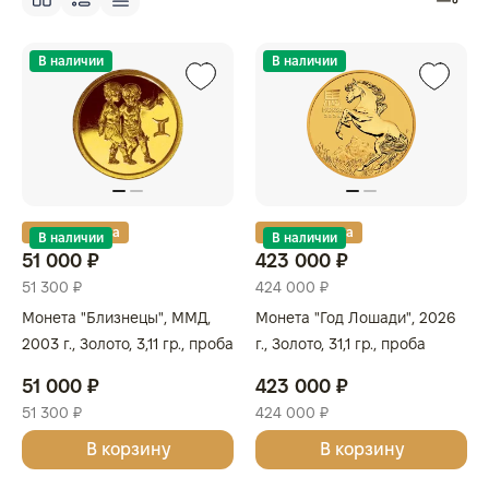
В наличии
В наличии
Золотая карта
Золотая карта
В наличии
В наличии
51 000 ₽
423 000 ₽
51 300 ₽
424 000 ₽
Монета "Близнецы", ММД,
Монета "Год Лошади", 2026
2003 г., Золото, 3,11 гр., проба
г., Золото, 31,1 гр., проба
999, РОССИЯ
999.9, АВСТРАЛИЯ
51 000 ₽
423 000 ₽
51 300 ₽
424 000 ₽
В корзину
В корзину