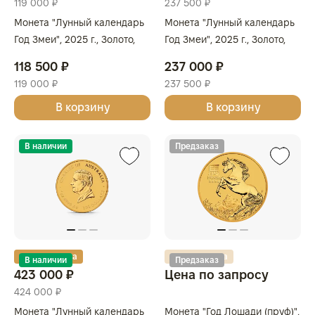
119 000 ₽
237 500 ₽
Монета "Лунный календарь
Монета "Лунный календарь
Год Змеи", 2025 г., Золото,
Год Змеи", 2025 г., Золото,
7,78 гр., проба 9999,
15,55 гр., проба 9999,
118 500 ₽
237 000 ₽
АВСТРАЛИЯ
АВСТРАЛИЯ
119 000 ₽
237 500 ₽
В корзину
В корзину
В наличии
Предзаказ
Золотая карта
Золотая карта
В наличии
Предзаказ
423 000 ₽
Цена по запросу
424 000 ₽
Монета "Лунный календарь
Монета "Год Лошади (пруф)",