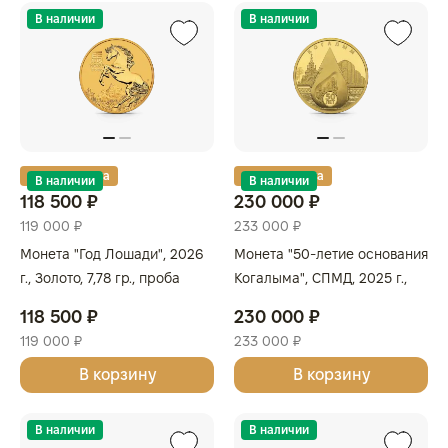
В наличии
В наличии
Золотая карта
Золотая карта
В наличии
В наличии
118 500 ₽
230 000 ₽
119 000 ₽
233 000 ₽
Монета "Год Лошади", 2026
Монета "50-летие основания
г., Золото, 7,78 гр., проба
Когалыма", СПМД, 2025 г.,
999.9, АВСТРАЛИЯ
Золото, 15,55 гр., проба 999,
118 500 ₽
230 000 ₽
РОССИЯ
119 000 ₽
233 000 ₽
В корзину
В корзину
В наличии
В наличии