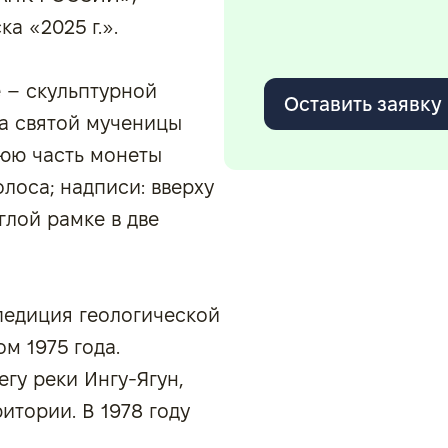
а «2025 г.».
е – скульптурной
Оставить заявку
а святой мученицы
нюю часть монеты
лоса; надписи: вверху
глой рамке в две
спедиция геологической
м 1975 года.
гу реки Ингу-Ягун,
итории. В 1978 году