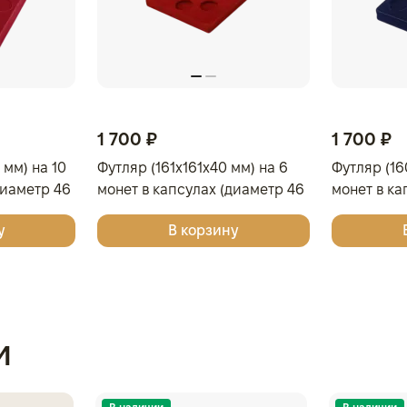
1 700 ₽
1 700 ₽
 мм) на 10
Футляр (161x161x40 мм) на 6
Футляр (16
диаметр 46
монет в капсулах (диаметр 46
монет в ка
вый
мм), тёмно-синий
мм), свет
у
В корзину
и