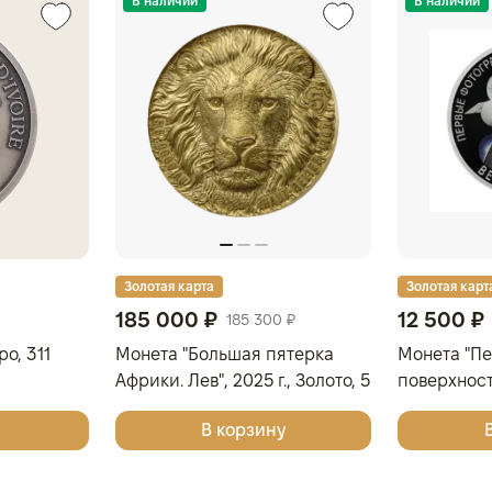
В наличии
В наличии
Золотая карта
Золотая карт
185 000 ₽
12 500 ₽
185 300 ₽
о, 311
Монета "Большая пятерка
Монета "П
Африки. Лев", 2025 г., Золото, 5
поверхнос
гр., проба 9999, КОТ Д'ИВУАР
2025 г., Сер
В корзину
925, РОСС