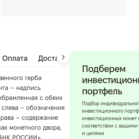
Оплата
Доставка
Подберем
венного герба
инвестицио
нта – надпись
портфель
брамленная с обеих
Подбор индивидуально
 слева – обозначения
инвестиционного портф
права – содержание
инвестиционных монет 
соответствии с вашими
нак монетного двора,
и целями
«БАНК РОССИИ»,