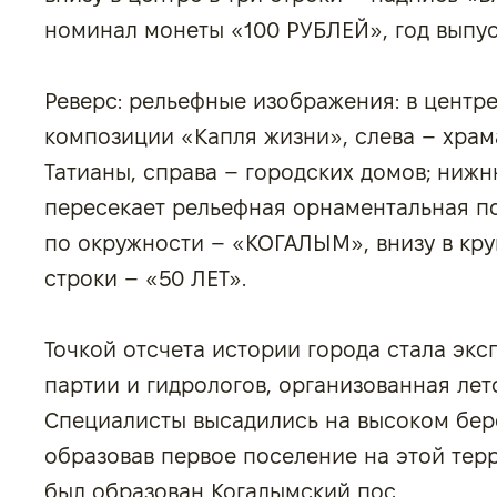
номинал монеты «100 РУБЛЕЙ», год выпуск
Реверс: рельефные изображения: в центр
композиции «Капля жизни», слева – храм
Татианы, справа – городских домов; ниж
пересекает рельефная орнаментальная по
по окружности – «КОГАЛЫМ», внизу в кру
строки – «50 ЛЕТ».
Точкой отсчета истории города стала эк
партии и гидрологов, организованная лето
Специалисты высадились на высоком бере
образовав первое поселение на этой терр
был образован Когалымский пос