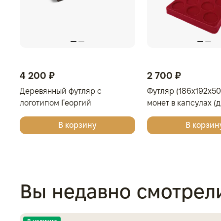
4 200 ₽
2 700 ₽
Деревянный футляр с
Футляр (186x192x50
логотипом Георгий
монет в капсулах (
Победоносец для 4 монет в
мм), светло-бордо
В корзину
В корзин
капсулах
Вы недавно смотрел