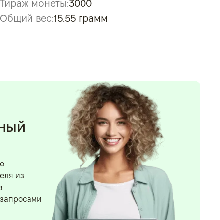
Тираж монеты:
3000
Общий вес:
15.55 грамм
нный
го
еля из
в
 запросами