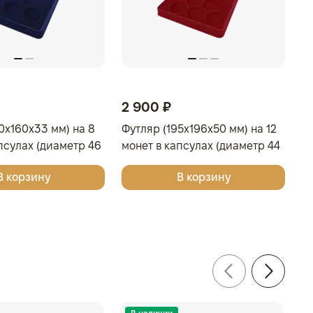
2 900 ₽
0x160x33 мм) на 8
Футляр (195x196x50 мм) на 12
псулах (диаметр 46
монет в капсулах (диаметр 44
ло-бордовый
мм), светло-бордовый
В корзину
В корзину