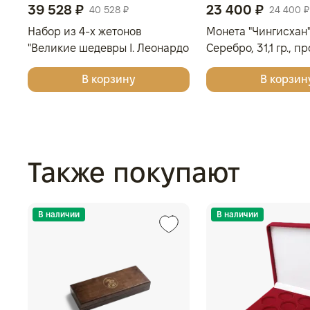
39 528 ₽
23 400 ₽
40 528 ₽
24 400 ₽
Набор из 4-х жетонов
Монета "Чингисхан",
"Великие шедевры I. Леонардо
Серебро, 31,1 гр., п
да Винчи, Сандро Боттичелли,
МОНГОЛИЯ
В корзину
В корзин
Микеланджело, Винсент ван
Гог", 2025г., Серебро, 62,2 гр.,
проба 999, ГЕРМАНИЯ
Также покупают
В наличии
В наличии