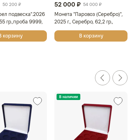
52 000 ₽
1
50 200 ₽
54 000 ₽
рел подвеска".2026
Монета "Паровоз (Серебро)",
Н
1,55 гр.,проба 9999,
2025 г., Серебро, 62,2 гр.,
жи
ОВЫ ОСТРОВА
проба 999, КАМЕРУН
Се
В корзину
В корзину
О
В наличии