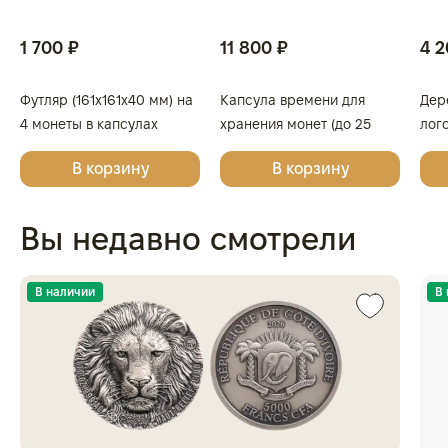
1 700 ₽
11 800 ₽
4 2
Футляр (161x161x40 мм) на
Капсула времени для
Дер
4 монеты в капсулах
хранения монет (до 25
лог
(диаметр 46 мм), светло-
капсул)
Поб
В корзину
В корзину
бордовый
в к
Вы недавно смотрели
В наличии
В