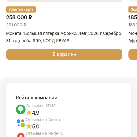
Золотая карта
Зол
258 000 ₽
185
261 000 ₽
185 
Монета "Большая пятерка Африки. Лев",2026 г.,Серебро,
Мон
311 гр.,проба 999, КОТ Д'ИВУАР
Афри
Золо
В корзину
КОТ
Рейтинг компании
Отзывы в 2ГИС
4.9
Отзывы на Авито
5.0
Отзывы на Яндекс