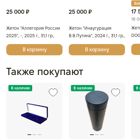
Зол
17 
25 000 ₽
25 000 ₽
18 0
Жет
Жетон "Аллегория России
Жетон "Инаугурация
DOGE
2025", -, 2025 г., 31,1 гр.,
В.В.Путина", 2024 г., 31,1 гр.,
Сере
проба 999, РОССИЯ
проба 999, РОССИЯ
В корзину
В корзину
999
Также покупают
В наличии
В наличии
В